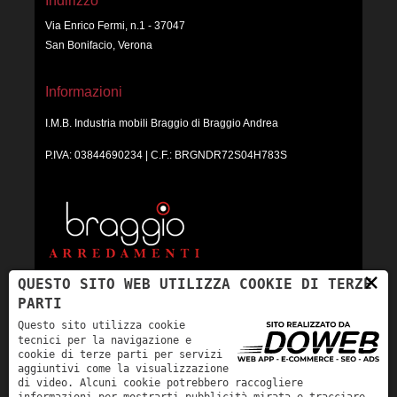
Indirizzo
Via Enrico Fermi, n.1 - 37047
San Bonifacio, Verona
Informazioni
I.M.B. Industria mobili Braggio di Braggio Andrea
P.IVA: 03844690234 | C.F.: BRGNDR72S04H783S
×
QUESTO SITO WEB UTILIZZA COOKIE DI TERZE
PARTI
Questo sito utilizza cookie
tecnici per la navigazione e
ORARI:
cookie di terze parti per servizi
Lunedì: Chiuso
aggiuntivi come la visualizzazione
di video. Alcuni cookie potrebbero raccogliere
Mar - Ven: 9:00-12:30; 15:00-19:30