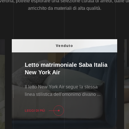
rona, potrete esplorare una selezione curata di arredi, dalle ult
arricchito da materiali di alta qualità.
Venduto
Letto matrimoniale Saba Italia
New York Air
Il letto New York Air segue la stessa
linea stilistica dell'omonimo divano ...
LEGGI DI PIÙ