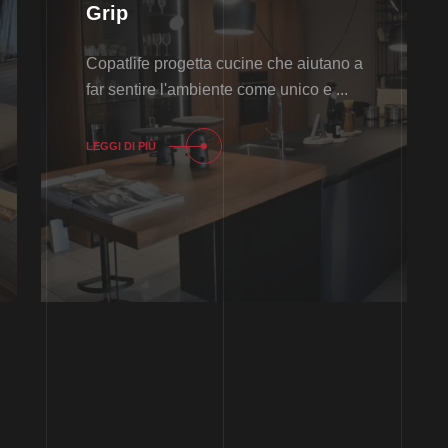
Grip
Copatlife progetta cucine che aiutano a
far sentire l'ambiente come unico e ...
LEGGI DI PIÙ