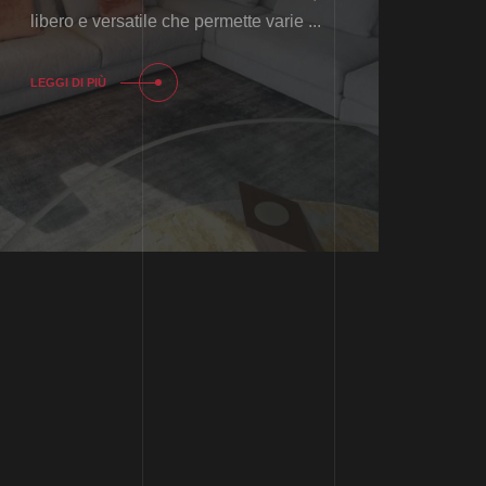
libero e versatile che permette varie ...
LEGGI DI PIÙ