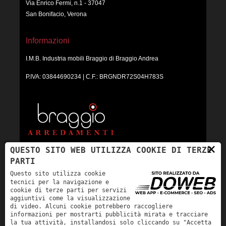
Via Enrico Fermi, n.1 - 37047
San Bonifacio, Verona
Informazioni
I.M.B. Industria mobili Braggio di Braggio Andrea
P.IVA: 03844690234 | C.F.: BRGNDR72S04H783S
×
QUESTO SITO WEB UTILIZZA COOKIE DI TERZE
PARTI
Questo sito utilizza cookie
tecnici per la navigazione e
ORARI:
cookie di terze parti per servizi
Lunedì: Chiuso
aggiuntivi come la visualizzazione
di video. Alcuni cookie potrebbero raccogliere
Mar - Ven: 9:00-12:30; 15:00-19:30
informazioni per mostrarti pubblicità mirata e tracciare
Sabato: 9:00-12:30; 15:00-19:00
la tua attività, installandosi solo cliccando su "Accetta